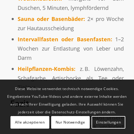
Duschen, 5 Minuten, lymphfördernd
Sauna oder Basenbäder:
2× pro Woche
zur Hautausscheidung
Intervallfasten oder Basenfasten:
1–2
Wochen zur Entlastung von Leber und
Darm
Heilpflanzen-Kombis:
z. B. Löwenzahn,
Schafgarbe, Artischocke als Tee oder
Tinktur
Diese Website verwendet technisch notwendige Cookies.
Eingebettete YouTube-Videos und andere externe Inhalte werden
Fazit
erst nach Ihrer Einwilligung geladen. Ihre Auswahl können Sie
jederzeit über die Datenschutz-Einstellungen ändern.
Wir leben in einer Zeit, in der selbst unsere
Alle akzeptieren
Nur Notwendige
Einstellungen
Körperbestandteile durch Plastik verändert