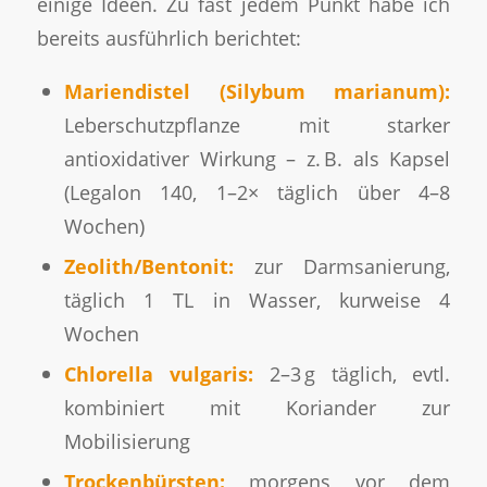
einige Ideen. Zu fast jedem Punkt habe ich
bereits ausführlich berichtet:
Mariendistel (Silybum marianum):
Leberschutzpflanze mit starker
antioxidativer Wirkung – z. B. als Kapsel
(Legalon 140, 1–2× täglich über 4–8
Wochen)
Zeolith/Bentonit:
zur Darmsanierung,
täglich 1 TL in Wasser, kurweise 4
Wochen
Chlorella vulgaris:
2–3 g täglich, evtl.
kombiniert mit Koriander zur
Mobilisierung
Trockenbürsten:
morgens vor dem