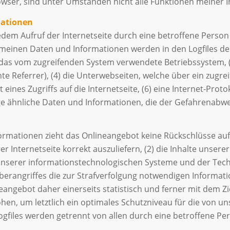
wser, sind unter Umständen nicht alle Funktionen meiner In
mationen
jedem Aufruf der Internetseite durch eine betroffene Perso
meinen Daten und Informationen werden in den Logfiles des
das vom zugreifenden System verwendete Betriebssystem, (3)
te Referrer), (4) die Unterwebseiten, welche über ein zugre
ines Zugriffs auf die Internetseite, (6) eine Internet-Protok
ge ähnliche Daten und Informationen, die der Gefahrenabweh
ormationen zieht das Onlineangebot keine Rückschlüsse auf
r Internetseite korrekt auszuliefern, (2) die Inhalte unsere
 unserer informationstechnologischen Systeme und der Tech
yberangriffes die zur Strafverfolgung notwendigen Informa
ngebot daher einerseits statistisch und ferner mit dem Zi
en, um letztlich ein optimales Schutzniveau für die von 
Logfiles werden getrennt von allen durch eine betroffene