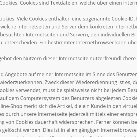
 Cookies. Cookies sind Textdateien, welche über einen Int
okies. Viele Cookies enthalten eine sogenannte Cookie-ID. 
ch welche Internetseiten und Server dem konkreten Interne
 besuchten Internetseiten und Servern, den individuellen 
zu unterscheiden. Ein bestimmter Internetbrowser kann übe
bot den Nutzern dieser Internetseite nutzerfreundlichere Se
nd Angebote auf meiner Internetseite im Sinne des Benutzer
e wiederzuerkennen. Zweck dieser Wiedererkennung ist es, 
e Cookies verwendet, muss beispielsweise nicht bei jedem Be
m auf dem Computersystem des Benutzers abgelegten Cookie 
ne-Shop merkt sich die Artikel, die ein Kunde in den virtue
s durch unsere Internetseite jederzeit mittels einer entsp
g von Cookies dauerhaft widersprechen. Ferner können bere
löscht werden. Dies ist in allen gängigen Internetbrowsern