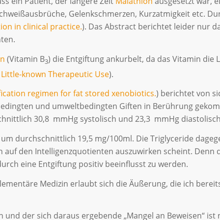
ss ein Patient, der längere Zeit
Malathion
ausgesetzt war, e
chweißausbrüche, Gelenkschmerzen, Kurzatmigkeit etc. Du
on in clinical practice.
). Das Abstract berichtet leider nur 
ten.
in
(Vitamin B
) die Entgiftung ankurbelt, da das Vitamin di
3
A Little-known Therapeutic Use
).
fication regimen for fat stored xenobiotics.
) berichtet von s
dingten und umweltbedingten Giften in Berührung gekomme
chnittlich 30,8 mmHg systolisch und 23,3 mmHg diastolisch
um durchschnittlich 19,5 mg/100ml. Die Triglyceride dagege
ch auf den Intelligenzquotienten auszuwirken scheint. Denn 
urch eine Entgiftung positiv beeinflusst zu werden.
lementäre Medizin erlaubt sich die Äußerung, die ich bere
 und der sich daraus ergebende „Mangel an Beweisen“ ist n