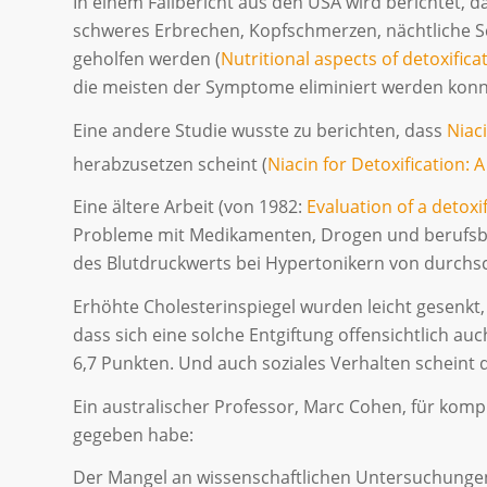
In einem Fallbericht aus den USA wird berichtet, da
schweres Erbrechen, Kopfschmerzen, nächtliche S
geholfen werden (
Nutritional aspects of detoxificati
die meisten der Symptome eliminiert werden konn
Eine andere Studie wusste zu berichten, dass
Niac
herabzusetzen scheint (
Niacin for Detoxification: 
Eine ältere Arbeit (von 1982:
Evaluation of a detoxi
Probleme mit Medikamenten, Drogen und berufsbe
des Blutdruckwerts bei Hypertonikern von durchs
Erhöhte Cholesterinspiegel wurden leicht gesenkt, 
dass sich eine solche Entgiftung offensichtlich au
6,7 Punkten. Und auch soziales Verhalten scheint d
Ein australischer Professor, Marc Cohen, für komp
gegeben habe:
Der Mangel an wissenschaftlichen Untersuchungen